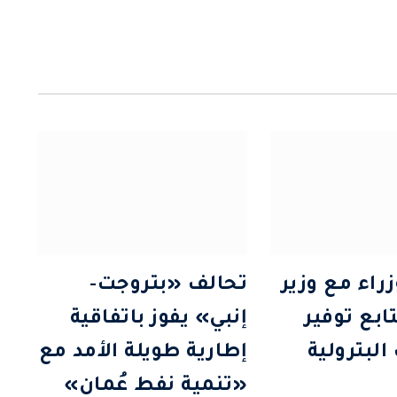
راء مع وزير
تحالف «بتروجت-
ابع توفير
إنبي» يفوز باتفاقية
البترولية
إطارية طويلة الأمد مع
«تنمية نفط عُمان»