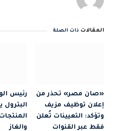
المقالات
ذات الصلة
«صان مصر» تحذر من
رئيس الوز
إعلان توظيف مزيف
البترول يت
وتؤكد: التعيينات تُعلن
المنتجات 
فقط عبر القنوات
والغاز